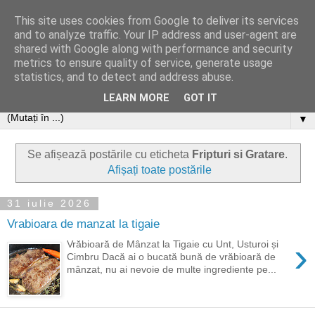
This site uses cookies from Google to deliver its services
and to analyze traffic. Your IP address and user-agent are
shared with Google along with performance and security
metrics to ensure quality of service, generate usage
statistics, and to detect and address abuse.
LEARN MORE
GOT IT
▼
Se afișează postările cu eticheta
Fripturi si Gratare
.
Afișați toate postările
31 iulie 2026
Vrabioara de manzat la tigaie
›
Vrăbioară de Mânzat la Tigaie cu Unt, Usturoi și
Cimbru Dacă ai o bucată bună de vrăbioară de
mânzat, nu ai nevoie de multe ingrediente pe...