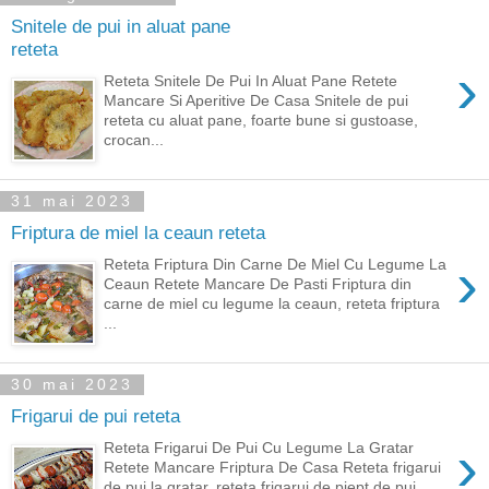
Snitele de pui in aluat pane
reteta
›
Reteta Snitele De Pui In Aluat Pane Retete
Mancare Si Aperitive De Casa Snitele de pui
reteta cu aluat pane, foarte bune si gustoase,
crocan...
31 mai 2023
Friptura de miel la ceaun reteta
›
Reteta Friptura Din Carne De Miel Cu Legume La
Ceaun Retete Mancare De Pasti Friptura din
carne de miel cu legume la ceaun, reteta friptura
...
30 mai 2023
Frigarui de pui reteta
›
Reteta Frigarui De Pui Cu Legume La Gratar
Retete Mancare Friptura De Casa Reteta frigarui
de pui la gratar, reteta frigarui de piept de pui...