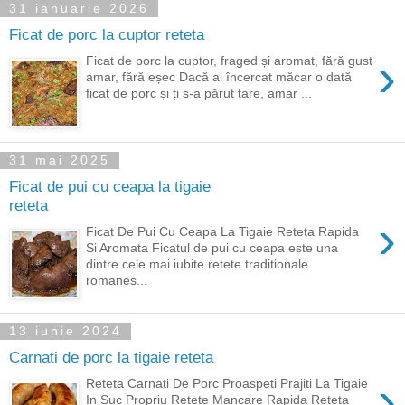
31 ianuarie 2026
Ficat de porc la cuptor reteta
›
Ficat de porc la cuptor, fraged și aromat, fără gust
amar, fără eșec Dacă ai încercat măcar o dată
ficat de porc și ți s-a părut tare, amar ...
31 mai 2025
Ficat de pui cu ceapa la tigaie
reteta
›
Ficat De Pui Cu Ceapa La Tigaie Reteta Rapida
Si Aromata Ficatul de pui cu ceapa este una
dintre cele mai iubite retete traditionale
romanes...
13 iunie 2024
Carnati de porc la tigaie reteta
›
Reteta Carnati De Porc Proaspeti Prajiti La Tigaie
In Suc Propriu Retete Mancare Rapida Reteta