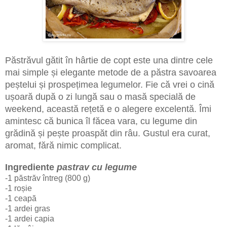
Păstrăvul gătit în hârtie de copt este una dintre cele
mai simple și elegante metode de a păstra savoarea
peștelui și prospețimea legumelor. Fie că vrei o cină
ușoară după o zi lungă sau o masă specială de
weekend, această rețetă e o alegere excelentă. Îmi
amintesc că bunica îl făcea vara, cu legume din
grădină și pește proaspăt din râu. Gustul era curat,
aromat, fără nimic complicat.
Ingrediente
pastrav cu legume
-1 păstrăv întreg (800 g)
-1 roșie
-1 ceapă
-1 ardei gras
-1 ardei capia