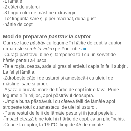
-1 lămâie
-2 căței de usturoi
-3 linguri ulei de măsline extravirgin
-1/2 lingurita sare și piper măcinat, după gust
-hârtie de copt
Mod de preparare
pastrav la cuptor
Cum se face
păstrăv
cu legume în hârtie de copt la cuptor
urmarește și
rețeta video
pe YouTube
aici
.
-Curăță păstrăvul bine și tamponează-l cu un șervet de
hârtie pentru a-l usca.
-Taie roșia, ceapa, ardeiul gras și ardeiul capia în felii subțiri.
La fel și lămâia.
-Zdrobește cățeii de usturoi și amestecă-i cu uleiul de
măsline, sare și piper.
-Așază o bucată mare de hârtie de copt într-o tavă. Pune
legumele în mijloc, apoi păstrăvul deasupra.
-Umple burta păstrăvului cu câteva felii de lămâie apoi
stropește totul cu amestecul de ulei și usturoi.
-Pune restul de felii de lămâie peste și în jurul peștelui.
-Împachetează bine totul în hârtie de copt, ca un plic închis.
-Coace la cuptor, la 190°C, timp de 45 de minute.