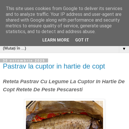
This site uses cookies from Google to deliver its services
and to analyze traffic. Your IP address and user-agent are
shared with Google along with performance and security
metrics to ensure quality of service, generate usage
statistics, and to detect and address abuse.
LEARN MORE
GOT IT
▼
30 octombrie 2025
Pastrav la cuptor in hartie de copt
Reteta Pastrav Cu Legume La Cuptor In Hartie De
Copt Retete De Peste Pescaresti