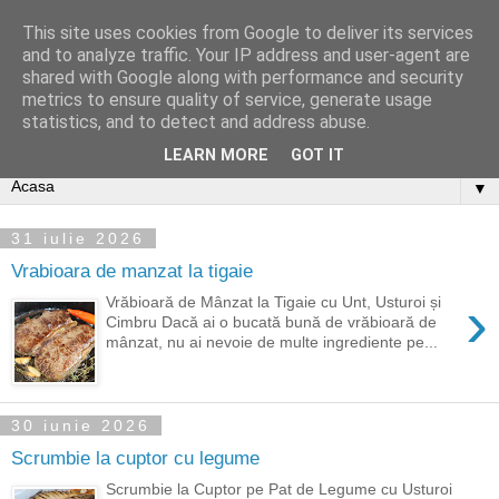
This site uses cookies from Google to deliver its services
and to analyze traffic. Your IP address and user-agent are
shared with Google along with performance and security
metrics to ensure quality of service, generate usage
statistics, and to detect and address abuse.
LEARN MORE
GOT IT
▼
31 iulie 2026
Vrabioara de manzat la tigaie
›
Vrăbioară de Mânzat la Tigaie cu Unt, Usturoi și
Cimbru Dacă ai o bucată bună de vrăbioară de
mânzat, nu ai nevoie de multe ingrediente pe...
30 iunie 2026
Scrumbie la cuptor cu legume
Scrumbie la Cuptor pe Pat de Legume cu Usturoi