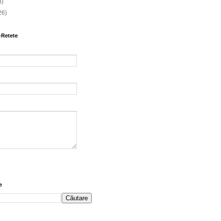
8)
26)
-Retete
e