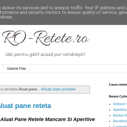
deliver its services and to analyze traffic. Your IP address and
formance and security metrics to ensure quality of service, ge
 abuse.
Galerie Foto
Cauta retete
 cu eticheta
Aluat pane
.
Afișați toate postările
Retete Culi
aluat pane reteta
Antreuri 
Aperitive
Bauturi A
n Aluat Pane Retete Mancare Si Aperitive
Bucataria
Compotur