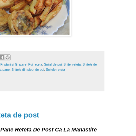
,
Fripturi si Gratare
,
Pui reteta
,
Snitel de pui
,
Snitel reteta
,
Snitele de
at pane
,
Snitele din piept de pui
,
Snitele reteta
teta de post
t Pane Reteta De Post Ca La Manastire 