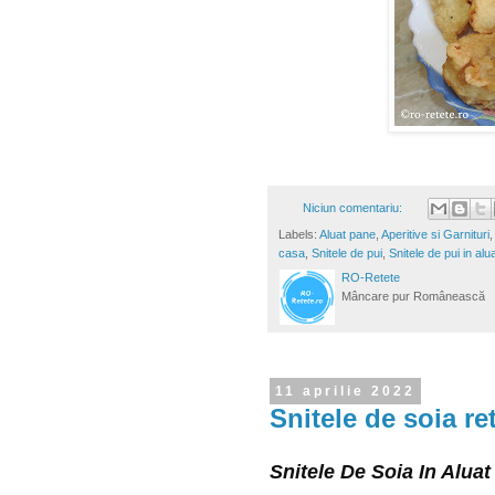
Niciun comentariu:
Labels:
Aluat pane
,
Aperitive si Garnituri
casa
,
Snitele de pui
,
Snitele de pui in alu
RO-Retete
Mâncare pur Românească
11 aprilie 2022
Snitele de soia re
Snitele De Soia In Alua