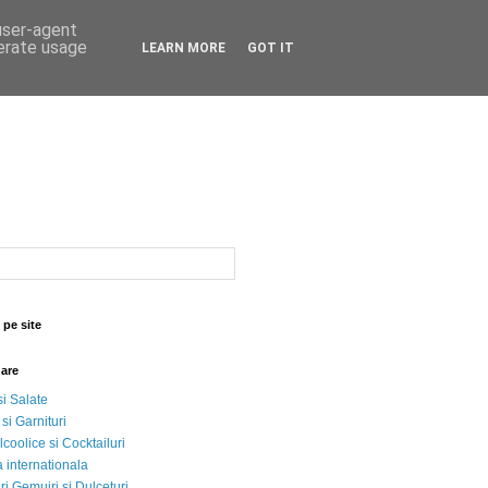
 user-agent
nerate usage
LEARN MORE
GOT IT
 pe site
nare
si Salate
 si Garnituri
lcoolice si Cocktailuri
 internationala
i Gemujri si Dulceturi