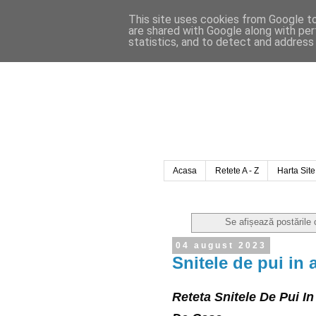
This site uses cookies from Google to 
are shared with Google along with per
statistics, and to detect and address
Acasa
Retete A - Z
Harta Site
Se afișează postările
04 august 2023
Snitele de pui in 
Reteta Snitele De Pui I