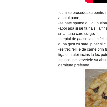
-cum se procedeaza pentru 
aluatul pane,
-se bate spuma oul cu putina
-apoi apa si iar faina si la f
smantana care curge,
-pieptul de
pui
se taie in fel
dupa gust cu sare, piper si c
-se trec feliile de carne prin 
tigaie in ulei incins la foc po
-se scot pe servetele sa abso
garnitura preferata,