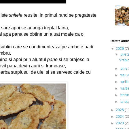
niste
snitele
reusite, in primul rand se pregateste
 sare apoi se adauga treptat faina,
inal apa pana se obtine un aluat moale ca o
Retete arhiv
ii subtiri care se condimenteaza pe ambele parti
▼
2026
(7)
imbru,
▼
iulie
faina si apoi prin aluatul
pane
si se prajesc la
Vrabio
trivit pana devin aurii si frumoase,
►
iunie
arba surplusul de ulei si se servesc calde cu
►
mai 
►
april
►
marti
►
febru
►
ianua
►
2025
(1
►
2024
(2
►
2023
(2