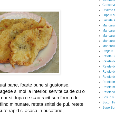
Conserve
Diverse r
Fripturi 
Lactate s
Mancarur
Mancarur
Mancarur
Mancarur
Mancarur
Prajituri 
Retete Bi
Retete d
Retete d
Retete d
Retete d
Retete i
luat pane, foarte bune si gustoase,
Retete m
ragede si moi la interior, servite calde cu o
Retete v
i, dar si dupa ce s-au racit sub forma de
Sosuri si
Sucuri Fr
iind minunate, reteta snitel de pui, retete
Supe Bor
cute rapid si acasa in bucatarie,