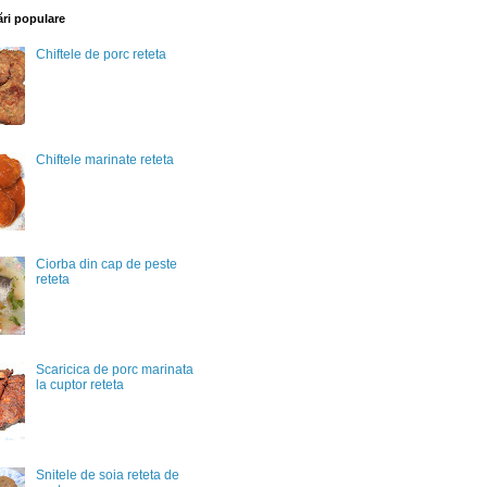
ări populare
Chiftele de porc reteta
Chiftele marinate reteta
Ciorba din cap de peste
reteta
Scaricica de porc marinata
la cuptor reteta
Snitele de soia reteta de