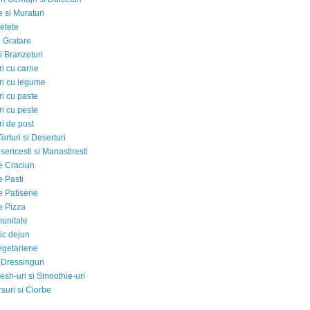
 si Muraturi
etete
si Gratare
i Branzeturi
i cu carne
i cu legume
i cu paste
i cu peste
i de post
Torturi si Deserturi
sericesti si Manastiresti
e Craciun
e Pasti
e Patiserie
e Pizza
munitate
ic dejun
egetariene
 Dressinguri
esh-uri si Smoothie-uri
suri si Ciorbe