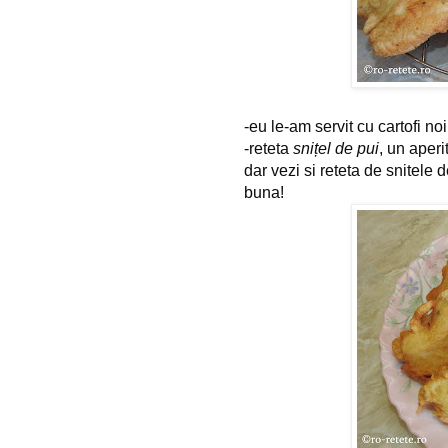
-eu le-am servit cu cartofi noi
-reteta
snițel de pui
, un aperi
dar vezi si reteta de snitele 
buna!