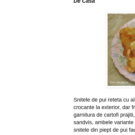
De Casa
Snitele de pui reteta cu a
crocante la exterior, dar f
garnitura de cartofi prajit
sandvis, ambele variante f
snitele din piept de pui fa