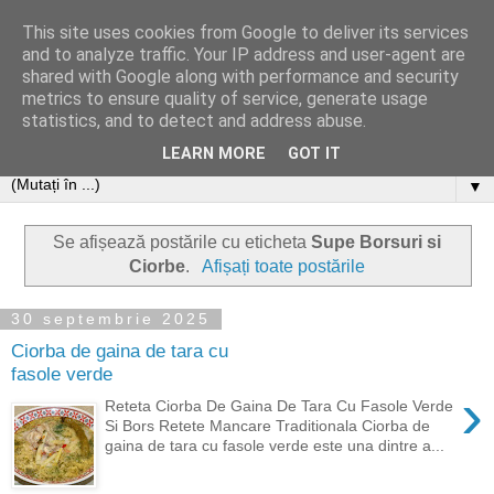
This site uses cookies from Google to deliver its services
and to analyze traffic. Your IP address and user-agent are
shared with Google along with performance and security
metrics to ensure quality of service, generate usage
statistics, and to detect and address abuse.
LEARN MORE
GOT IT
▼
Se afișează postările cu eticheta
Supe Borsuri si
Ciorbe
.
Afișați toate postările
30 septembrie 2025
Ciorba de gaina de tara cu
fasole verde
›
Reteta Ciorba De Gaina De Tara Cu Fasole Verde
Si Bors Retete Mancare Traditionala Ciorba de
gaina de tara cu fasole verde este una dintre a...