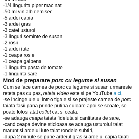
-1/4 lingurita piper macinat
-50 ml vin alb demisec
-5 ardei capia
-3 ardei gras
-3 catei usturoi
-3 linguri seminte de susan
-2 rosii
-1 ardei iute
-1 ceapa rosie
-1 ceapa galbena
-1 lingurita pasta de tomate
-1 lingurita sare
Mod de preparare
porc cu legume si susan
Cum se face carnea de porc cu legume si susan urmareste
reteta pas cu pas,
reteta video
este si pe YouTube
aici
,
-se incinge uleiul intr-o tigaie si se prajeste carnea de
porc
taiata fasii pana prinde putina culoare apoi se scoate, se
poate folosi atat
cotlet
cat si ceafa,
-se adauga
ceapa
taiata fideluta si cantitatea de sare,
-cand ceapa devine sticloasa se adauga usturoiul taiat
marunt si ardeiul iute taiat rondele subtiri,
-dupa 2 minute se pune ardeiul gras si ardeiul capia taiati