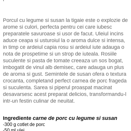
Porcul cu legume si susan la tigaie este o explozie de
arome si culori, perfecta pentru cei care iubesc
preparatele savuroase si usor de facut. Uleiul incins
aduce ceapa si usturoiul la o aroma dulce si intensa,
in timp ce ardeiul capia rosu si ardeiul iute adauga o
nota de prospetime si un strop de iuteala. Rosiile
suculente si pasta de tomate creeaza un sos bogat,
imbogatit de vinul alb demisec, care adauga un plus
de aroma si gust. Semintele de susan ofera o textura
crocanta, completand perfect carnea de porc frageda
si suculenta. Sarea si piperul proaspat macinat
desavarsesc acest preparat delicios, transformandu-l
intr-un festin culinar de neuitat.
Ingrediente
carne de porc cu legume si susan
-300 g cotlet de porc
-50 ml ulei