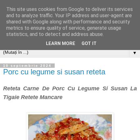
This site uses cookies from Google to deliver its services
and to analyze traffic. Your IP address and user-agent are
shared with Google along with performance and security
metrics to ensure quality of service, generate usage
statistics, and to detect and address abuse.
LEARN MORE
GOT IT
▼
10 septembrie 2024
Porc cu legume si susan reteta
Reteta Carne De Porc Cu Legume Si Susan La
Tigaie Retete Mancare