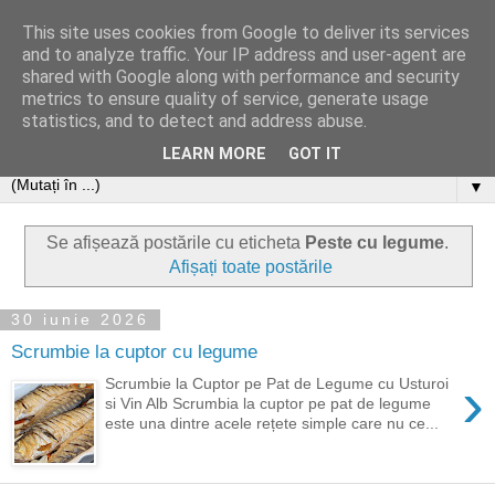
This site uses cookies from Google to deliver its services
and to analyze traffic. Your IP address and user-agent are
shared with Google along with performance and security
metrics to ensure quality of service, generate usage
statistics, and to detect and address abuse.
LEARN MORE
GOT IT
▼
Se afișează postările cu eticheta
Peste cu legume
.
Afișați toate postările
30 iunie 2026
Scrumbie la cuptor cu legume
›
Scrumbie la Cuptor pe Pat de Legume cu Usturoi
si Vin Alb Scrumbia la cuptor pe pat de legume
este una dintre acele rețete simple care nu ce...