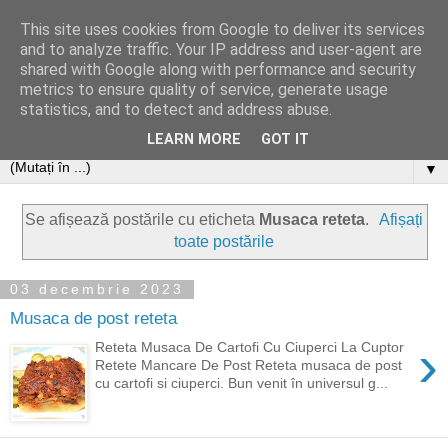
This site uses cookies from Google to deliver its services
and to analyze traffic. Your IP address and user-agent are
shared with Google along with performance and security
metrics to ensure quality of service, generate usage
statistics, and to detect and address abuse.
LEARN MORE
GOT IT
▼
Se afișează postările cu eticheta
Musaca reteta
.
Afișați
toate postările
03 decembrie 2023
Musaca de post reteta
›
Reteta Musaca De Cartofi Cu Ciuperci La Cuptor
Retete Mancare De Post Reteta musaca de post
cu cartofi si ciuperci. Bun venit în universul g...