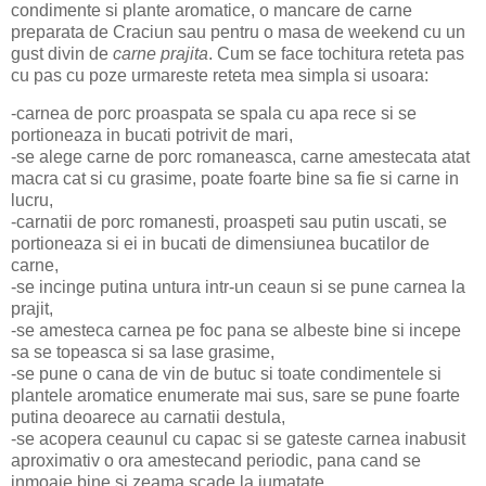
condimente si plante aromatice, o mancare de carne
preparata de Craciun sau pentru o masa de weekend cu un
gust divin de
carne prajita
. Cum se face tochitura reteta pas
cu pas cu poze urmareste reteta mea simpla si usoara:
-carnea de porc proaspata se spala cu apa rece si se
portioneaza in bucati potrivit de mari,
-se alege carne de porc romaneasca, carne amestecata atat
macra cat si cu grasime, poate foarte bine sa fie si carne in
lucru,
-carnatii de porc romanesti, proaspeti sau putin uscati, se
portioneaza si ei in bucati de dimensiunea bucatilor de
carne,
-se incinge putina untura intr-un ceaun si se pune carnea la
prajit,
-se amesteca carnea pe foc pana se albeste bine si incepe
sa se topeasca si sa lase grasime,
-se pune o cana de vin de butuc si toate condimentele si
plantele aromatice enumerate mai sus, sare se pune foarte
putina deoarece au carnatii destula,
-se acopera ceaunul cu capac si se gateste carnea inabusit
aproximativ o ora amestecand periodic, pana cand se
inmoaie bine si zeama scade la jumatate,