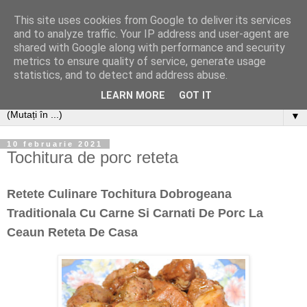
This site uses cookies from Google to deliver its services
and to analyze traffic. Your IP address and user-agent are
shared with Google along with performance and security
metrics to ensure quality of service, generate usage
statistics, and to detect and address abuse.
LEARN MORE
GOT IT
▼
10 februarie 2021
Tochitura de porc reteta
Retete Culinare Tochitura Dobrogeana
Traditionala Cu Carne Si Carnati De Porc La
Ceaun Reteta De Casa