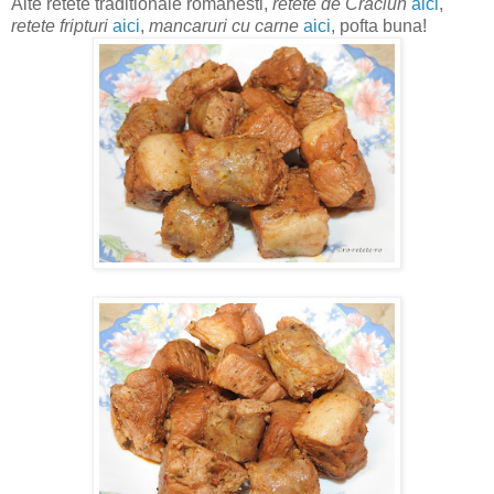
Alte retete traditionale romanesti,
retete de Craciun
aici
,
retete fripturi
aici
,
mancaruri cu carne
aici
, pofta buna!