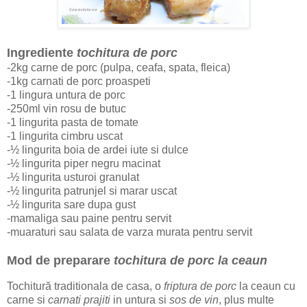
Ingrediente
tochitura de porc
-2kg carne de porc (pulpa, ceafa, spata, fleica)
-1kg carnati de porc proaspeti
-1 lingura untura de porc
-250ml vin rosu de butuc
-1 lingurita pasta de tomate
-1 lingurita cimbru uscat
-½ lingurita boia de ardei iute si dulce
-½ lingurita piper negru macinat
-½ lingurita usturoi granulat
-½ lingurita patrunjel si marar uscat
-½ lingurita sare dupa gust
-mamaliga sau paine pentru servit
-muaraturi sau salata de varza murata pentru servit
Mod de preparare
tochitura de porc la ceaun
Tochitură traditionala de casa, o
friptura de porc
la ceaun cu
carne si
carnati prajiti
in untura si
sos de vin
, plus multe