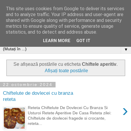
This site uses cookies from Google to deliver its services
and to analyze traffic. Your IP address and user-agent are
shared with Google along with performance and security
metrics to ensure quality of service, generate usage
statistics, and to detect and address abuse.
LEARN MORE
GOT IT
▼
Se afișează postările cu eticheta
Chiftele aperitiv
.
Afișați toate postările
22 octombrie 2024
Chiftelute de dovlecei cu branza
reteta
›
Reteta Chiftelute De Dovlecei Cu Branza Si
Usturoi Retete Aperitive De Casa Reteta zilei:
Chiftelute de dovlecei fragede si crocante,
reteta...