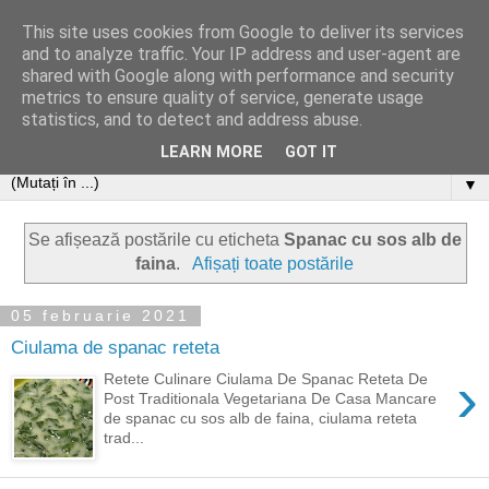
This site uses cookies from Google to deliver its services
and to analyze traffic. Your IP address and user-agent are
shared with Google along with performance and security
metrics to ensure quality of service, generate usage
statistics, and to detect and address abuse.
LEARN MORE
GOT IT
▼
Se afișează postările cu eticheta
Spanac cu sos alb de
faina
.
Afișați toate postările
05 februarie 2021
Ciulama de spanac reteta
›
Retete Culinare Ciulama De Spanac Reteta De
Post Traditionala Vegetariana De Casa Mancare
de spanac cu sos alb de faina, ciulama reteta
trad...