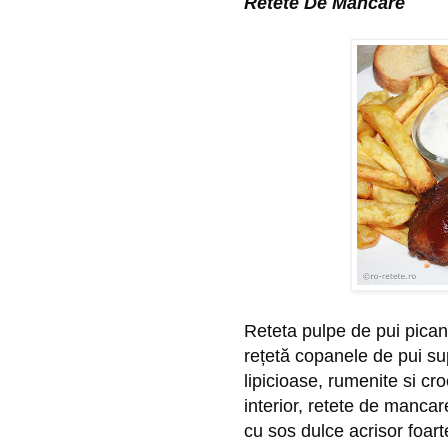
Retete De Mancare
Reteta pulpe de pui picant
rețetă copanele de pui sup
lipicioase, rumenite si cro
interior, retete de mancare
cu sos dulce acrisor foart