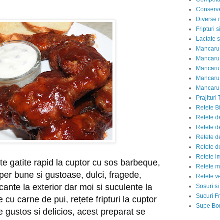
Conserve
Diverse r
Fripturi 
Lactate s
Mancarur
Mancarur
Mancarur
Mancarur
Mancarur
Prajituri 
Retete Bi
Retete d
Retete d
Retete d
Retete d
Retete i
e gatite rapid la cuptor cu sos barbeque, 
Retete m
er bune si gustoase, dulci, fragede, 
Retete v
cante la exterior dar moi si suculente la 
Sosuri si
Sucuri Fr
 cu carne de pui, rețete fripturi la cuptor 
Supe Bor
e gustos si delicios, acest preparat se 