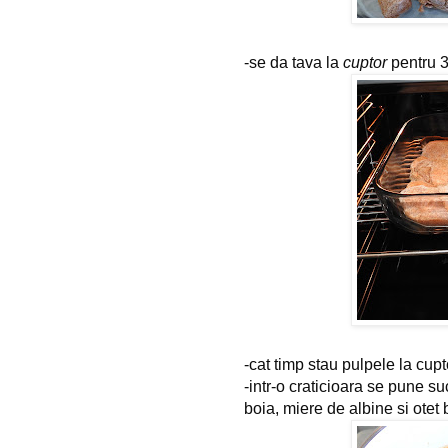
-se da tava la 
cuptor
 pentru 
-cat timp stau pulpele la cup
-intr-o craticioara se pune su
boia, miere de albine si otet