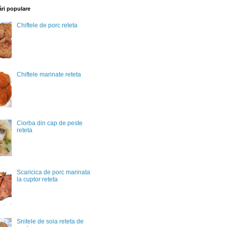
ări populare
Chiftele de porc reteta
Chiftele marinate reteta
Ciorba din cap de peste
reteta
Scaricica de porc marinata
la cuptor reteta
Snitele de soia reteta de