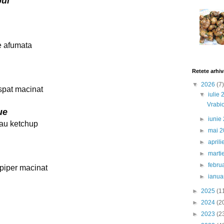
pui
ce afumata
Retete arhiv
▼
2026
(7)
aspat macinat
▼
iulie
Vrabio
ue
►
iunie
sau ketchup
►
mai 
►
april
►
marti
►
febru
i piper macinat
►
ianua
►
2025
(1
►
2024
(2
►
2023
(2