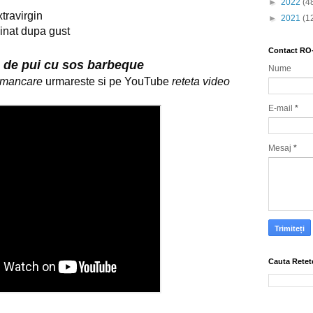
►
2022
(4
xtravirgin
►
2021
(1
cinat dupa gust
Contact RO
 de pui cu sos barbeque
Nume
e mancare
 urmareste si pe YouTube 
reteta video
E-mail
*
Mesaj
*
Cauta Retet