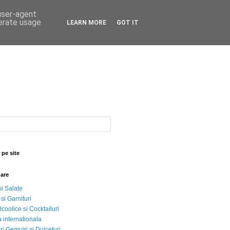
 user-agent
nerate usage
LEARN MORE
GOT IT
 pe site
nare
si Salate
 si Garnituri
lcoolice si Cocktailuri
 internationala
i Gemujri si Dulceturi