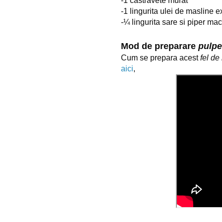
-1 castravete murat
-1 lingurita ulei de masline e
-
¼
 lingurita sare si piper ma
Mod de preparare 
pulpe
Cum se prepara acest 
fel d
aici
,