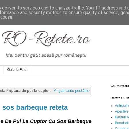
deliver its services and to analyze traffic. Your IP address and
formance and security metrics to ensure quality of service, ge
 abuse.
Galerie Foto
Cauta retete
heta
Friptura de pui la cuptor
.
Afișați toate postările
Retete Culi
u sos barbeque reteta
Antreuri 
Aperitive
Bauturi A
pe De Pui La Cuptor Cu Sos Barbeque 
Bucataria
Compotur