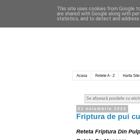
This site uses cookies from Google to 
are shared with Google along with per
statistics, and to detect and address
Acasa
Retete A - Z
Harta Site
Se afișează postările cu etic
01 noiembrie 2022
Friptura de pui c
Reteta Friptura Din Pul