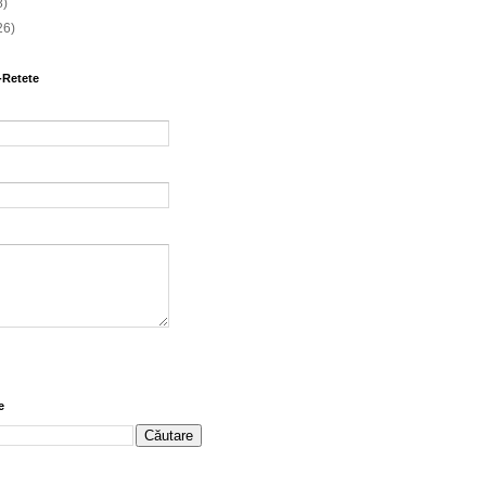
8)
26)
-Retete
e