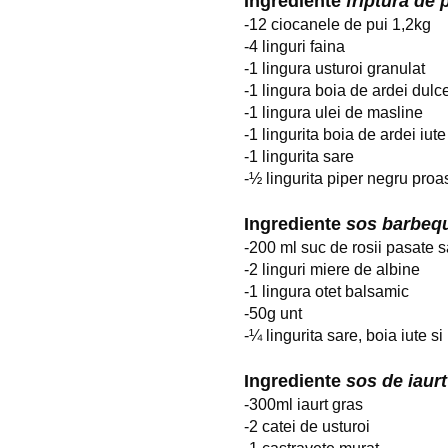
Ingrediente 
friptura de 
-12 ciocanele de pui 1,2kg
-4 linguri faina
-1 lingura usturoi granulat
-1 lingura boia de ardei dul
-1 lingura ulei de masline
-1 lingurita boia de ardei iute
-1 lingurita sare
-
½
 lingurita piper negru pro
Ingrediente 
sos barbeq
-200 ml suc de rosii pasate 
-2 linguri miere de albine
-1 lingura otet balsamic
-50g unt
-
¼
 lingurita sare, boia iute s
Ingrediente 
sos de iaurt
-300ml iaurt gras
-2 catei de usturoi