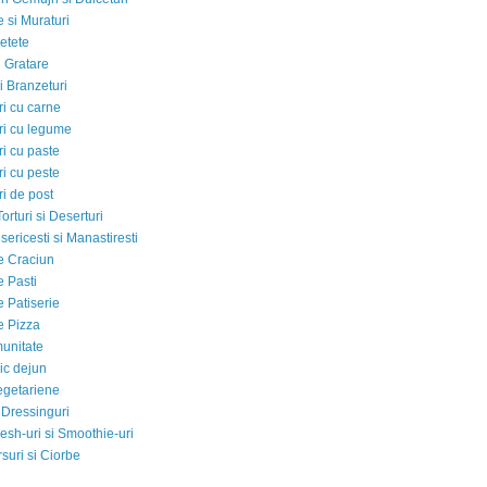
 si Muraturi
etete
si Gratare
i Branzeturi
i cu carne
i cu legume
i cu paste
i cu peste
i de post
Torturi si Deserturi
sericesti si Manastiresti
e Craciun
e Pasti
e Patiserie
e Pizza
munitate
ic dejun
egetariene
 Dressinguri
esh-uri si Smoothie-uri
suri si Ciorbe