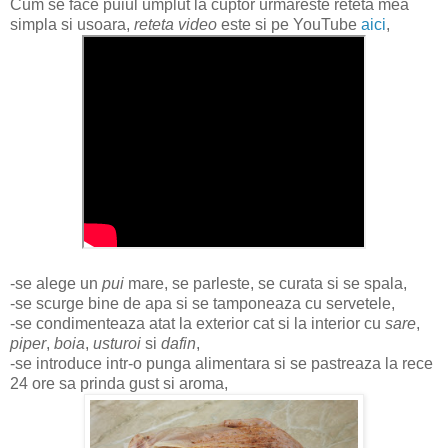
Cum se face puiul umplut la cuptor urmareste reteta mea
simpla si usoara,
reteta video
este si pe YouTube
aici
,
-se alege un
pui
mare, se parleste, se curata si se spala,
-se scurge bine de apa si se tamponeaza cu servetele,
-se condimenteaza atat la exterior cat si la interior cu
sare
,
piper
,
boia
,
usturoi
si
dafin
,
-se introduce intr-o punga alimentara si se pastreaza la rece
24 ore sa prinda gust si aroma,