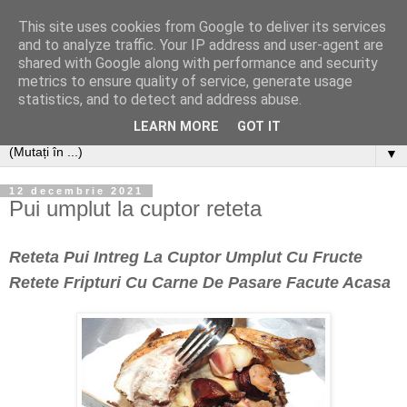
This site uses cookies from Google to deliver its services
and to analyze traffic. Your IP address and user-agent are
shared with Google along with performance and security
metrics to ensure quality of service, generate usage
statistics, and to detect and address abuse.
LEARN MORE
GOT IT
▼
12 decembrie 2021
Pui umplut la cuptor reteta
Reteta Pui Intreg La Cuptor Umplut Cu Fructe
Retete Fripturi Cu Carne De Pasare Facute Acasa