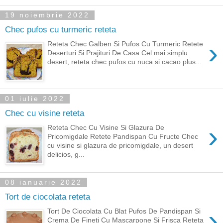
19 noiembrie 2022
Chec pufos cu turmeric reteta
›
Reteta Chec Galben Si Pufos Cu Turmeric Retete
Deserturi Si Prajituri De Casa Cel mai simplu
desert, reteta chec pufos cu nuca si cacao plus...
01 iulie 2022
Chec cu visine reteta
›
Reteta Chec Cu Visine Si Glazura De
Pricomigdale Retete Pandispan Cu Fructe Chec
cu visine si glazura de pricomigdale, un desert
delicios, g...
08 ianuarie 2022
Tort de ciocolata reteta
›
Tort De Ciocolata Cu Blat Pufos De Pandispan Si
Crema De Fineti Cu Mascarpone Si Frisca Reteta