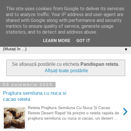
This site uses cookies from Google to deliver its services
and to analyze traffic. Your IP address and user-agent are
shared with Google along with performance and security
metrics to ensure quality of service, generate usage
statistics, and to detect and address abuse.
LEARN MORE
GOT IT
▼
Se afișează postările cu eticheta
Pandispan reteta
.
Afișați toate postările
03 noiembrie 2023
Prajitura semiluna cu nuca si
cacao reteta
›
Reteta Prajitura Semiluna Cu Nuca Si Cacao
Retete Desert Rapid Va prezint o reteta rapida de
prajitura semiluna cu nuca si cacao, un desert ...