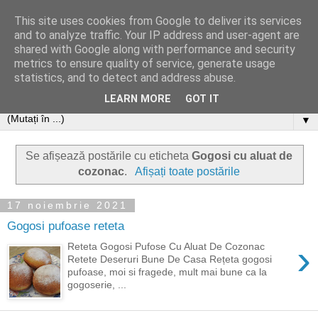
This site uses cookies from Google to deliver its services
and to analyze traffic. Your IP address and user-agent are
shared with Google along with performance and security
metrics to ensure quality of service, generate usage
statistics, and to detect and address abuse.
LEARN MORE
GOT IT
▼
Se afișează postările cu eticheta
Gogosi cu aluat de
cozonac
.
Afișați toate postările
17 noiembrie 2021
Gogosi pufoase reteta
›
Reteta Gogosi Pufose Cu Aluat De Cozonac
Retete Deseruri Bune De Casa Rețeta gogosi
pufoase, moi si fragede, mult mai bune ca la
gogoserie, ...