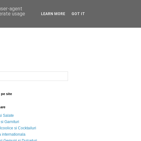
 user-agent
nerate usage
LEARN MORE
GOT IT
 pe site
nare
si Salate
 si Garnituri
lcoolice si Cocktailuri
 internationala
i Gemujri si Dulceturi