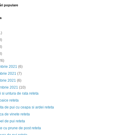
ări populare
a
1)
0)
3)
8)
26)
mbrie 2021
(6)
mbrie 2021
(7)
brie 2021
(6)
embrie 2021
(10)
 si untura de rata reteta
aice reteta
ta de pui cu ceapa si ardei reteta
a de vinete reteta
el de pui reteta
e cu prune de post reteta