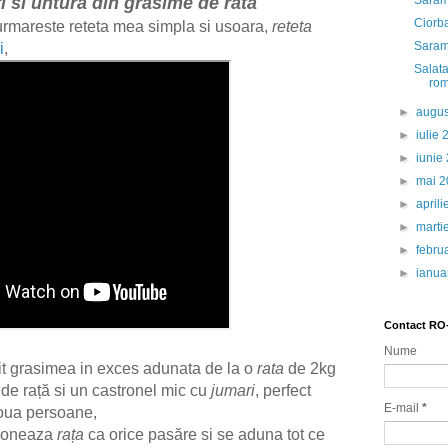
i si untura din grasime de rata
Saram
Ciorba
urmareste reteta mea simpla si usoara,
reteta
Saram
i
,
Salata
ro
►
augu
►
iulie
►
iunie
►
mai 
►
april
►
marti
►
febru
►
ianua
Contact RO
Nume
it grasimea in exces adunata de la o
rata
de 2kg
 de rață si un castronel mic cu
jumari
, perfect
E-mail
*
doua persoane,
tioneaza
rața
ca orice pasăre si se aduna tot ce