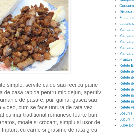
Conserve
Diverse r
Fripturi 
Lactate s
Mancarur
Mancarur
Mancarur
Mancarur
Mancarur
Prajituri 
Retete Bi
Retete d
Retete d
Retete d
ite simple, servite calde sau reci cu paine
Retete d
ta de casa rapida pentru mic dejun, aperitiv
Retete i
umarile de pasare, pui, gaina, gasca sau
Retete m
 video, cum se face untura de rata vezi
Retete v
Sosuri si
at culinar traditional romanesc foarte bun,
Sucuri Fr
sanatos, moale si crocant, simplu si usor de
Supe Bor
o friptura cu carne si grasime de rata greu