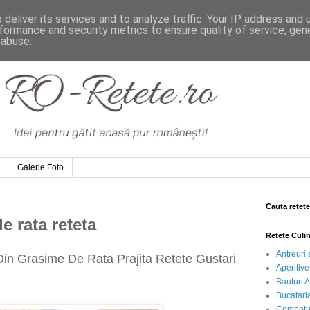
deliver its services and to analyze traffic. Your IP address and
formance and security metrics to ensure quality of service, ge
 abuse.
Galerie Foto
Cauta retete
e rata reteta
Retete Culi
Antreuri 
Din Grasime De Rata Prajita Retete Gustari
Aperitive
Bauturi A
Bucataria
Compotur