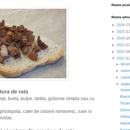
Rețete post
Retete arhiv
►
2026
(7)
►
2025
(1
►
2024
(2
►
2023
(2
►
2022
(4
▼
2021
(1
►
dece
►
noie
►
octom
▼
sept
Jumari
tura de rata
Branzo
ept, burta, pulpe, tartita, grăsime simpla sau cu
Tocani
Zacusc
 proaspata, catei de usturoi romanesc, sare si
Ostrop
mustar,
Galust