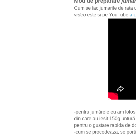
Mod de preparare
jumar
Cum se fac jumarile de rata 
video
este si pe YouTube
aic
-pentru jumărele eu am folos
din care au iesit 150g untură
pentru o gustare rapida de 
-cum se procedeaza, se por