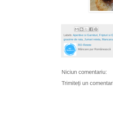
Labels:
Aperitive si Garnituri
,
Fripturi si 
grasime de rata
,
Jumari reteta
,
Mancarur
RO-Retete
Mâncare pur Românească
Niciun comentariu:
Trimiteți un comentar