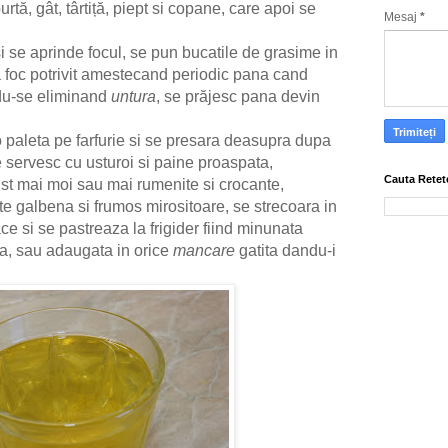
rtă, gât, târtiță, piept si copane, care apoi se
Mesaj
*
i se aprinde focul, se pun bucatile de grasime in
la foc potrivit amestecand periodic pana cand
du-se eliminand
untura
, se prăjesc pana devin
o paleta pe farfurie si se presara deasupra dupa
e servesc cu usturoi si paine proaspata,
Cauta Retet
ust mai moi sau mai rumenite si crocante,
rte galbena si frumos mirositoare, se strecoara in
e si se pastreaza la frigider fiind minunata
ita, sau adaugata in orice
mancare
gatita dandu-i