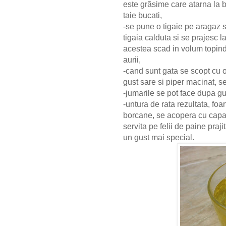
este grăsime care atarna la bu
taie bucati,
-se pune o tigaie pe aragaz s
tigaia calduta si se prajesc 
acestea scad in volum topin
aurii,
-cand sunt gata se scopt cu 
gust sare si piper macinat, s
-jumarile se pot face dupa g
-untura de rata rezultata, foa
borcane, se acopera cu capac
servita pe felii de paine praj
un gust mai special.