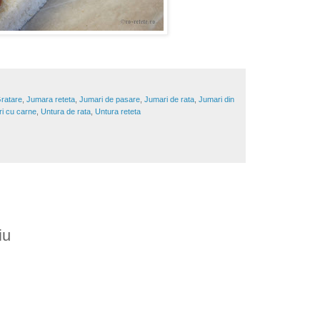
Gratare
,
Jumara reteta
,
Jumari de pasare
,
Jumari de rata
,
Jumari din
i cu carne
,
Untura de rata
,
Untura reteta
iu