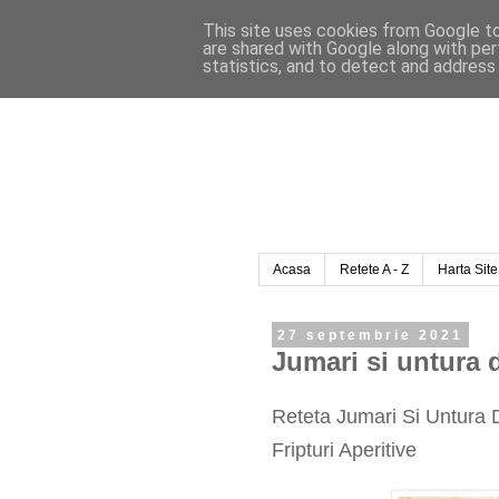
This site uses cookies from Google to 
are shared with Google along with per
statistics, and to detect and address
Acasa
Retete A - Z
Harta Site
27 septembrie 2021
Jumari si untura d
Reteta Jumari Si Untura 
Fripturi Aperitive