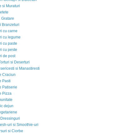
 si Muraturi
etete
si Gratare
i Branzeturi
i cu carne
i cu legume
i cu paste
i cu peste
i de post
Torturi si Deserturi
sericesti si Manastiresti
e Craciun
e Pasti
e Patiserie
e Pizza
munitate
ic dejun
egetariene
 Dressinguri
esh-uri si Smoothie-uri
suri si Ciorbe