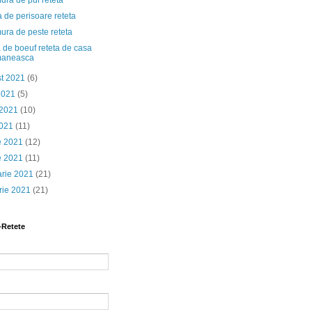
ura de pui reteta
 de perisoare reteta
ura de peste reteta
 de boeuf reteta de casa
maneasca
st 2021
(6)
 2021
(5)
 2021
(10)
2021
(11)
ie 2021
(12)
e 2021
(11)
arie 2021
(21)
rie 2021
(21)
-Retete