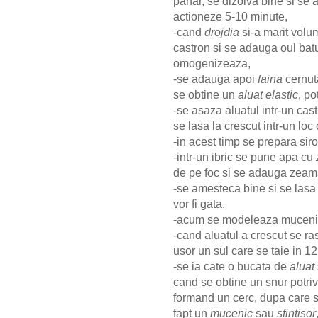
pahar, se dizolva bine si se
actioneze 5-10 minute,
-cand
drojdia
si-a marit volum
castron si se adauga oul bat
omogenizeaza,
-se adauga apoi
faina
cernuta
se obtine un
aluat elastic
, po
-se asaza aluatul intr-un cas
se lasa la crescut intr-un loc
-in acest timp se prepara sir
-intr-un ibric se pune apa cu
de pe foc si se adauga zeama
-se amesteca bine si se lasa
vor fi gata,
-acum se modeleaza mucenic
-cand aluatul a crescut se r
usor un sul care se taie in 12
-se ia cate o bucata de
aluat
cand se obtine un snur potrivi
formand un cerc, dupa care 
fapt un
mucenic
sau
sfintisor