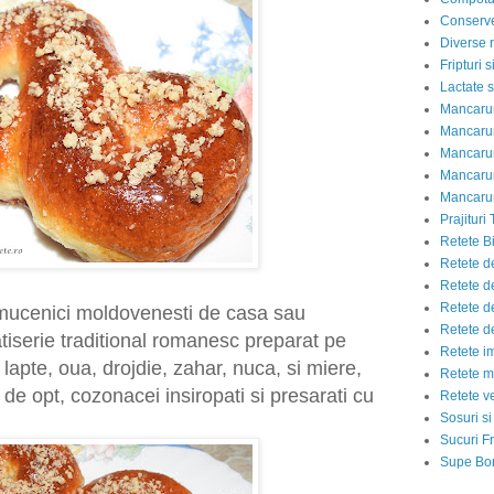
Conserve
Diverse r
Fripturi 
Lactate s
Mancarur
Mancarur
Mancarur
Mancarur
Mancarur
Prajituri 
Retete Bi
Retete d
Retete d
Retete d
mucenici moldovenesti de casa sau
Retete d
atiserie traditional romanesc preparat pe
Retete i
 lapte, oua, drojdie, zahar, nuca, si miere,
Retete m
 de opt, cozonacei insiropati si presarati cu
Retete v
Sosuri si
Sucuri Fr
Supe Bor