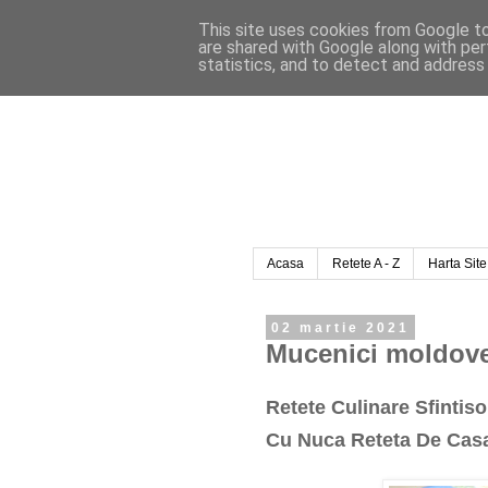
This site uses cookies from Google to 
are shared with Google along with per
statistics, and to detect and address
Acasa
Retete A - Z
Harta Site
02 martie 2021
Mucenici moldoven
Retete Culinare Sfintis
Cu Nuca Reteta De Casa