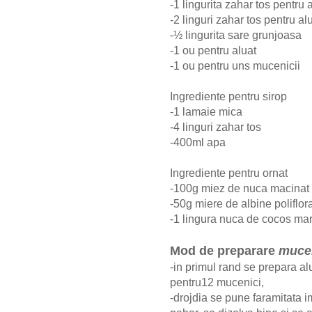
-1 lingurita zahar tos pentru 
-2 linguri zahar tos pentru al
-½ lingurita sare grunjoasa
-1 ou pentru aluat
-1 ou pentru uns mucenicii
Ingrediente pentru sirop
-1 lamaie mica
-4 linguri zahar tos
-400ml apa
Ingrediente pentru ornat
-100g miez de nuca macinat
-50g miere de albine poliflor
-1 lingura nuca de cocos mar
Mod de preparare
mucen
-in primul rand se prepara al
pentru12 mucenici,
-drojdia se pune faramitata im