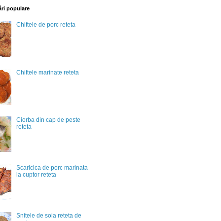
ări populare
Chiftele de porc reteta
Chiftele marinate reteta
Ciorba din cap de peste
reteta
Scaricica de porc marinata
la cuptor reteta
Snitele de soia reteta de