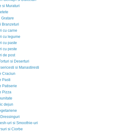
 si Muraturi
etete
si Gratare
i Branzeturi
i cu carne
i cu legume
i cu paste
i cu peste
i de post
Torturi si Deserturi
sericesti si Manastiresti
e Craciun
e Pasti
e Patiserie
e Pizza
munitate
ic dejun
egetariene
 Dressinguri
esh-uri si Smoothie-uri
suri si Ciorbe