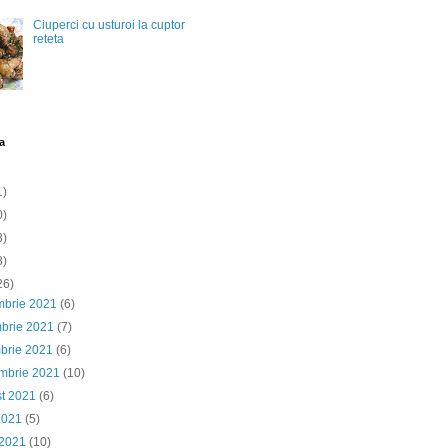
Ciuperci cu usturoi la cuptor
reteta
a
1)
0)
3)
8)
26)
mbrie 2021
(6)
mbrie 2021
(7)
brie 2021
(6)
embrie 2021
(10)
st 2021
(6)
 2021
(5)
 2021
(10)