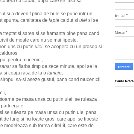
 acopera cu capac, dupa care se lasa sa
ul si a devenit plina de bule se pune intr-un
E-mail
*
ut spuma, cantitatea de
lapte
caldut si
ulei
si se
Mesaj
*
 treptat si sarea si se framanta bine pana cand
trivit de moale care nu se mai lipeste,
tron uns cu putin
ulei
, se acopera cu un prosop si
 calduros,
opul pentru mucenici,
zahar
sa fiarba timp de zece minute, apoi se ia
 si coaja rasa de la o
lamaie
,
 siropul sa-si aseze gustul, pana cand mucenicii
Cauta Retet
ii,
astoarna pe masa unsa cu putin ulei, se ruleaza
 parti egale,
si se ruleaza pe masa unsa cu putin ulei pana
t de lung si nu foarte gros, care apoi se lipeste
se modeleaza sub forma cifrei
8
, care este de
,