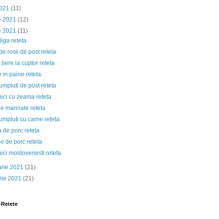
2021
(11)
ie 2021
(12)
e 2021
(11)
iga reteta
e rosii de post reteta
 bere la cuptor reteta
 in paine reteta
umpluti de post reteta
ici cu zeama reteta
le marinate reteta
umpluti cu carne reteta
 de porc reteta
le de porc reteta
ici moldovenesti reteta
arie 2021
(21)
rie 2021
(21)
-Retete