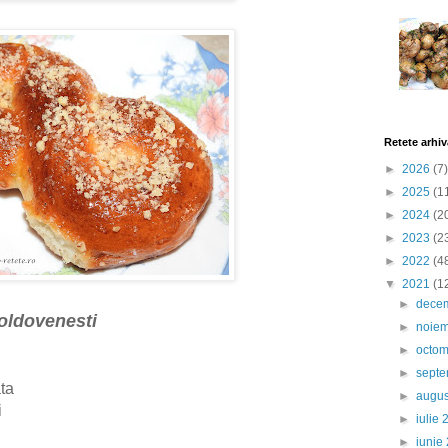
Retete arhiv
►
2026
(7)
►
2025
(1
►
2024
(2
►
2023
(2
►
2022
(4
▼
2021
(1
►
dece
oldovenesti
►
noie
►
octom
►
sept
ta
►
augu
i
►
iulie
►
iunie