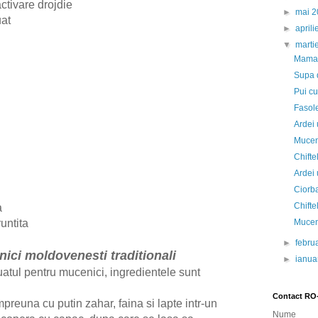
activare drojdie
►
mai 
uat
►
april
▼
marti
Mamal
Supa d
Pui cu
Fasole
Ardei 
Mucen
Chifte
Ardei 
Ciorba
Chifte
a
untita
Mucen
►
febru
ici moldovenesti traditionali
►
ianua
uatul pentru mucenici, ingredientele sunt
Contact RO
preuna cu putin zahar, faina si lapte intr-un
Nume