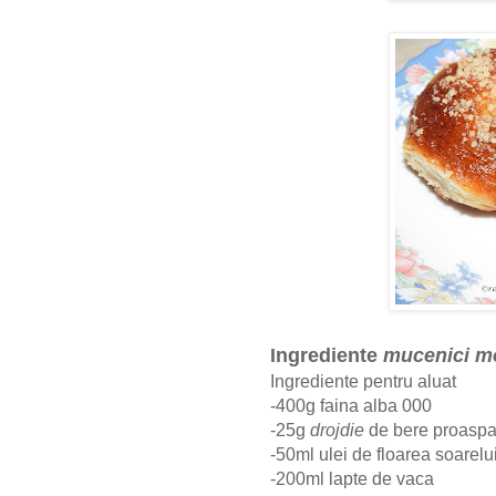
Ingrediente
mucenici m
Ingrediente pentru aluat
-400g faina alba 000
-25g
drojdie
de bere proaspa
-50ml ulei de floarea soarelu
-200ml lapte de vaca