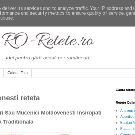
deliver its services and to analyze traffic. Your IP address and
formance and security metrics to ensure quality of service, ge
 abuse.
Galerie Foto
Cauta retete
esti reteta
Retete Culi
Antreuri 
ori Sau Mucenici Moldovenesti Insiropati
Aperitive
 Traditionala
Bauturi A
Bucataria
Compotur