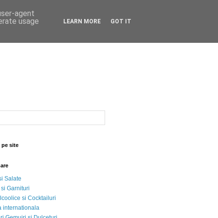
 user-agent
nerate usage
LEARN MORE
GOT IT
 pe site
nare
si Salate
 si Garnituri
lcoolice si Cocktailuri
 internationala
i Gemujri si Dulceturi