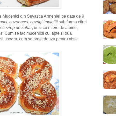
e Mucenici din Sevastia Armeniei pe data de 9
naci
,
cozonacei
,
covrigi impletiti
sub forma cifrei
i cu
sirop de zahar
, unsi cu miere de albine,
os
. Cum se fac mucenicii cu lapte si oua
 si usoara, cum se procedeaza pentru niste