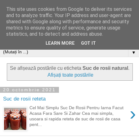
This site uses cookies from Google to deliver its services
and to analyze traffic. Your IP address and user-agent are
shared with Google along with performance and security
metrics to ensure quality of service, generate usage
statistics, and to detect and address abuse.
LEARN MORE
GOT IT
▼
Se afișează postările cu eticheta
Suc de rosii natural
.
Afișați toate postările
20 octombrie 2021
Suc de rosii reteta
›
Cel Mai Simplu Suc De Rosii Pentru Iarna Facut
Acasa Fara Sare Si Zahar Cea mai simpla,
usoara si rapida reteta de suc de rosii de casa
pent...