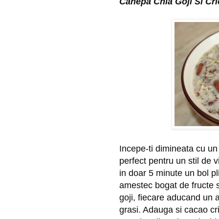
Canepa Chia Goji Si Cri
Incepe-ti dimineata cu un 
perfect pentru un stil de v
in doar 5 minute un bol pl
amestec bogat de fructe s
goji, fiecare aducand un ap
grasi. Adauga si cacao cri