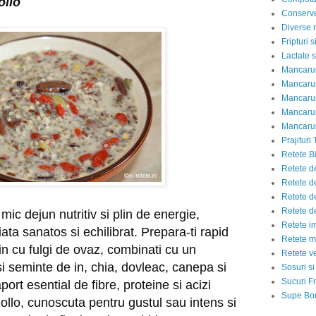
ollo
Conserve
Diverse r
Fripturi 
Lactate s
Mancarur
Mancarur
Mancarur
Mancarur
Mancarur
Prajituri 
Retete Bi
Retete d
Retete d
Retete d
Retete d
mic dejun nutritiv si plin de energie,
Retete i
iata sanatos si echilibrat. Prepara-ti rapid
Retete m
in cu fulgi de ovaz, combinati cu un
Retete v
i seminte de in, chia, dovleac, canepa si
Sosuri si
Sucuri Fr
ort esential de fibre, proteine si acizi
Supe Bor
ollo, cunoscuta pentru gustul sau intens si