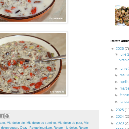
Retete arhiv
▼
2026
(7)
▼
iulie
Vrabio
►
iunie
►
mai 
►
april
►
marti
►
febru
►
ianua
►
2025
(1
►
2024
(2
apte
,
Mic dejun bio
,
Mic dejun cu seminte
,
Mic dejun de post
,
Mic
►
2023
(2
 dejun vegan
,
Ovaz
,
Retete imunitate
,
Retete mic dejun
,
Retete