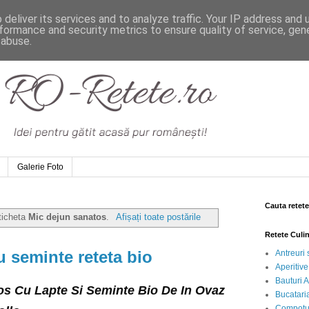
deliver its services and to analyze traffic. Your IP address and
formance and security metrics to ensure quality of service, ge
 abuse.
Galerie Foto
Cauta retete
eticheta
Mic dejun sanatos
.
Afișați toate postările
Retete Culi
u seminte reteta bio
Antreuri 
Aperitive
Bauturi A
os Cu Lapte Si Seminte Bio De In Ovaz
Bucataria
Compotur