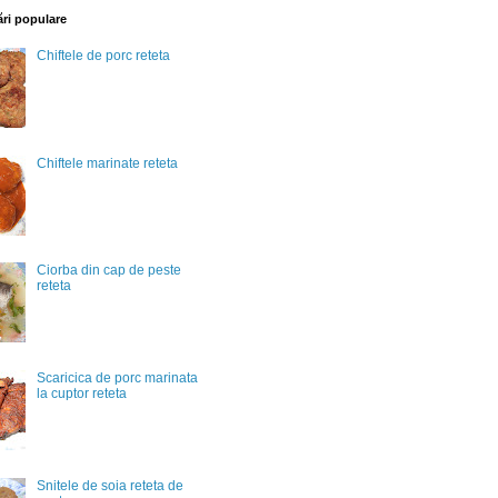
ări populare
Chiftele de porc reteta
Chiftele marinate reteta
Ciorba din cap de peste
reteta
Scaricica de porc marinata
la cuptor reteta
Snitele de soia reteta de