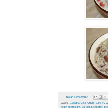
Niciun comentariu:
Labels:
Canepa
,
Chia
,
Criollo
,
Goji
,
In
,
L
dejun energizant
,
Mic dejun sanatos
,
Mic