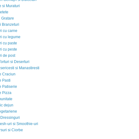
 si Muraturi
etete
si Gratare
i Branzeturi
i cu carne
i cu legume
i cu paste
i cu peste
i de post
Torturi si Deserturi
sericesti si Manastiresti
e Craciun
e Pasti
e Patiserie
e Pizza
munitate
ic dejun
egetariene
 Dressinguri
esh-uri si Smoothie-uri
suri si Ciorbe