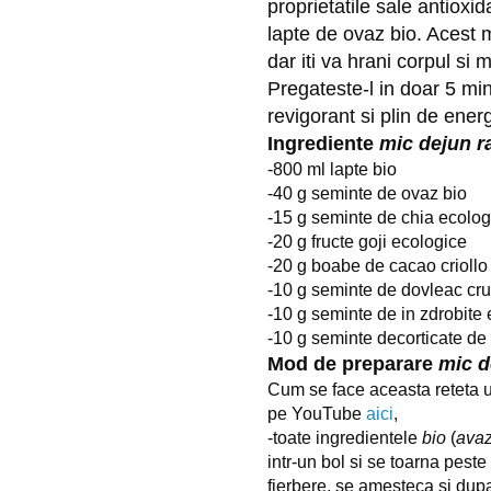
proprietatile sale antioxida
lapte de ovaz bio. Acest m
dar iti va hrani corpul si m
Pregateste-l in doar 5 min
revigorant si plin de energ
Ingrediente
mic dejun r
-800 ml lapte bio
-40 g seminte de ovaz bio
-15 g seminte de chia ecolog
-20 g fructe goji ecologice
-20 g boabe de cacao criollo
-10 g seminte de dovleac cr
-10 g seminte de in zdrobite
-10 g seminte decorticate d
Mod de preparare
mic d
Cum se face aceasta reteta 
pe YouTube
aici
,
-toate ingredientele
bio
(
ava
intr-un bol si se toarna pest
fierbere, se amesteca si dup