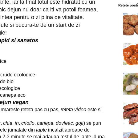
nte, iar la final totul este hidratat cu un
Rețete post
ic dejun nu doar ca iti va potoli foamea,
intea pentru o zi plina de vitalitate.
ute si bucura-te de un start de zi
ie!
apid si sanatos
ice
 crude ecologice
ude bio
 ecologice
e canepa eco
ejun vegan
urmareste reteta pas cu pas,
reteta video
este si
z
,
chia
,
in
,
criollo
,
canepa
,
dovleac
,
goji
) se pun
e ele jumatate din
lapte
incalzit aproape de
a 2-3 minute se mai adauga restul de lapte, dupa