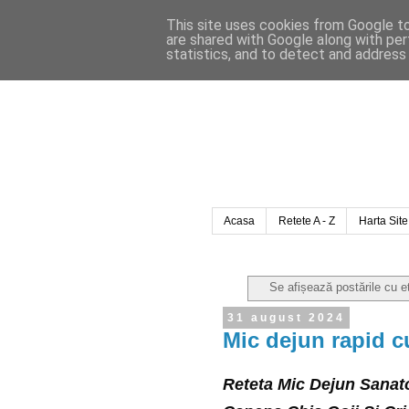
This site uses cookies from Google to 
are shared with Google along with per
statistics, and to detect and address
Acasa
Retete A - Z
Harta Site
Se afișează postările cu 
31 august 2024
Mic dejun rapid c
Reteta Mic Dejun Sanat