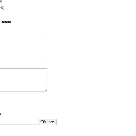
8)
26)
-Retete
e