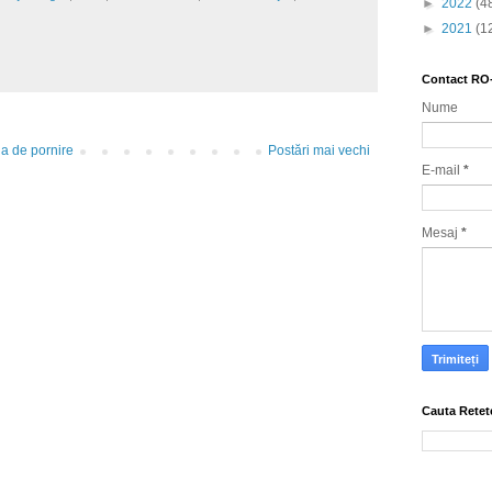
►
2022
(4
►
2021
(1
Contact RO
Nume
a de pornire
Postări mai vechi
E-mail
*
Mesaj
*
Cauta Retet