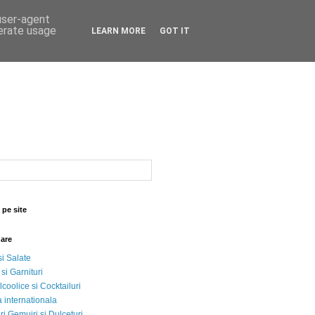
 user-agent
nerate usage
LEARN MORE
GOT IT
 pe site
nare
si Salate
 si Garnituri
lcoolice si Cocktailuri
 internationala
i Gemujri si Dulceturi