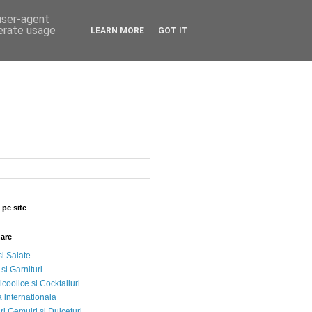
 user-agent
nerate usage
LEARN MORE
GOT IT
 pe site
nare
si Salate
 si Garnituri
lcoolice si Cocktailuri
 internationala
i Gemujri si Dulceturi