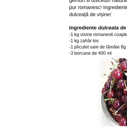
gemuri si dulceturi natura
pur romanesc! Ingrediente
dulceață de vișine!
Ingrediente 
dulceata de
-1 kg visine romanesti coapt
-1 kg zahăr tos
-1 pliculet sare de lămâie 8g
-3 borcane de 400 ml