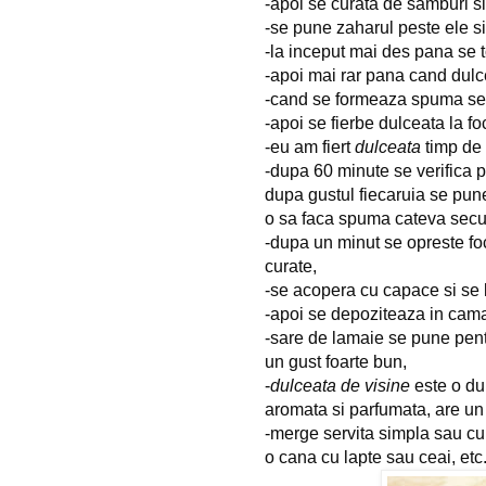
-apoi se curata de samburi si s
-se pune zaharul peste ele s
-la inceput mai des pana se t
-apoi mai rar pana cand dulc
-cand se formeaza spuma se
-apoi se fierbe dulceata la f
-eu am fiert 
dulceata
 timp de
-dupa 60 minute se verifica p
dupa gustul fiecaruia se pun
o sa faca spuma cateva sec
-dupa un minut se opreste foc
curate,
-se acopera cu capace si se 
-apoi se depoziteaza in cama
-sare de lamaie se pune pentru
un gust foarte bun,
-
dulceata de visine
 este o du
aromata si parfumata, are un 
-merge servita simpla sau cu cl
o cana cu lapte sau ceai, etc.