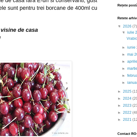
le de casa fara E-uri si conservanti, gust 
Rețete post
le sunt pentru trei borcane de 400ml cu 
Retete arhiv
▼
2026
(7)
 visine de casa
▼
iulie
e
Vrabio
►
iunie
►
mai 
►
april
►
marti
►
febru
►
ianua
►
2025
(1
►
2024
(2
►
2023
(2
►
2022
(4
►
2021
(1
Contact RO