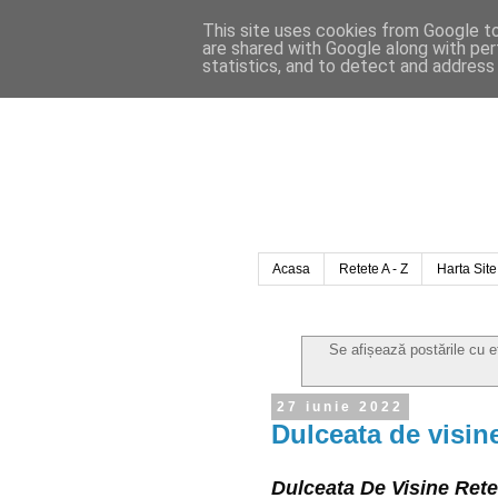
This site uses cookies from Google to 
are shared with Google along with per
statistics, and to detect and address
Acasa
Retete A - Z
Harta Site
Se afișează postările cu 
27 iunie 2022
Dulceata de visine
Dulceata De Visine Rete