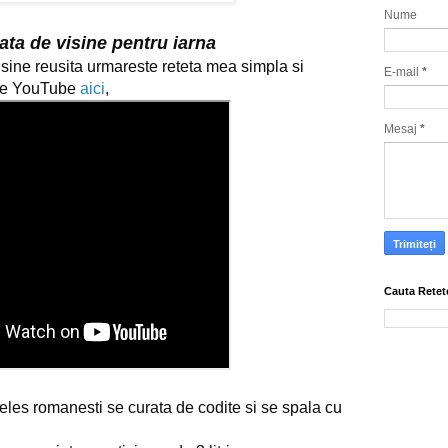
Nume
ata de visine pentru iarna
sine reusita urmareste reteta mea simpla si 
E-mail
*
 pe YouTube 
aici
,
Mesaj
*
Cauta Retet
teles romanesti se curata de codite si se spala cu 