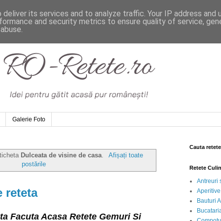
deliver its services and to analyze traffic. Your IP address and
formance and security metrics to ensure quality of service, ge
 abuse.
Galerie Foto
Cauta retete
eticheta
Dulceata de visine de casa
.
Afișați toate
postările
Retete Culi
Antreuri 
 reteta
Aperitive
Bauturi A
Bucataria
ta Facuta Acasa Retete Gemuri Si 
Compotur