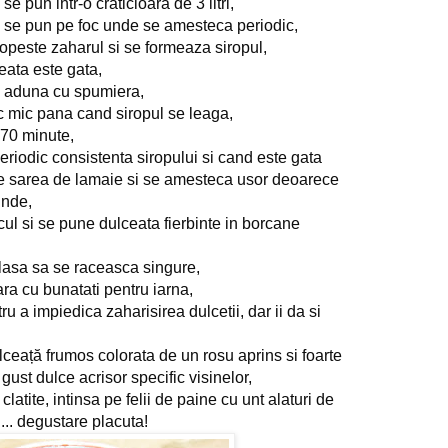
e pun intr-o craticioara de 3 litri,
i se pun pe foc unde se amesteca periodic,
opeste zaharul si se formeaza siropul,
eata este gata,
 aduna cu spumiera,
oc mic pana cand siropul se leaga,
 70 minute,
eriodic consistenta siropului si cand este gata 
e sarea de lamaie si se amesteca usor deoarece 
unde,
ul si se pune dulceata fierbinte in borcane 
lasa sa se raceasca singure,
ra cu bunatati pentru iarna,
 a impiedica zaharisirea dulcetii, dar ii da si 
lceață frumos colorata de un rosu aprins si foarte 
gust dulce acrisor specific visinelor,
atite, intinsa pe felii de paine cu unt alaturi de 
... degustare placuta!