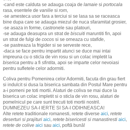
-cand este calduta se adauga coaja de
lamaie
si
portocala
rasa, esentele de
vanilie
si
rom
,
-se amesteca usor fara a terciui si se lasa sa se raceasca
bine dupa care se adauga miezul de nuca sfaramitat grosier,
-se asaza in forme, castronele sau platouri,
-se adauga deasupra un strat de
biscuiti
maruntiti fin, apoi
un strat de fulgi de
cocos
si se orneaza cu
stafide
,
-se pastreaza la frigider si se serveste rece,
-daca se face pentru impartit atunci se duce mai intai
impreuna cu o sticla de vin rosu si un colac impletit la
biserica
pentru a fi
sfintita
, apoi se imparte celor nevoiasi
pentru sufletele celor adormiti.
Coliva pentru Pomenirea celor Adormiti, facuta din grau fiert
si indulcit si dusa la biserica sambata din Postul Mare pentru
a-i pomeni pe toti mortii. Alaturi de coliva se mai duce la
biserica un colac impletit si o sticla de vin rosu, alaturi de
pomelnicul pe care sunt trecuti toti mortii nostril.
DUMNEZEU SA-I IERTE SI SA-I ODIHNEASCA!
Alte retete traditionale romanesti, retete diverse
aici
,
retete
deserturi si prajituri
aici
,
retete bisericesti si manastiresti
aici
,
retete de colive
aici
sau
aici
, poftă bună!