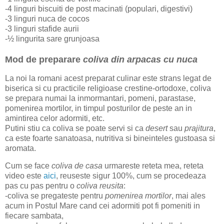
-4 linguri biscuiti de post macinati (populari, digestivi)
-3 linguri nuca de cocos
-3 linguri stafide aurii
-½ lingurita sare grunjoasa
Mod de preparare
coliva din arpacas cu nuca
La noi la romani acest preparat culinar este strans legat de
biserica si cu practicile religioase crestine-ortodoxe, coliva
se prepara numai la inmormantari, pomeni, parastase,
pomenirea mortilor, in timpul posturilor de peste an in
amintirea celor adormiti, etc.
Putini stiu ca coliva se poate servi si ca
desert
sau
prajitura
,
ca este foarte sanatoasa, nutritiva si bineinteles gustoasa si
aromata.
Cum se face
coliva de casa
urmareste reteta mea, reteta
video este
aici
, reuseste sigur 100%, cum se procedeaza
pas cu pas pentru o
coliva reusita
:
-coliva se pregateste pentru
pomenirea mortilor
, mai ales
acum in Postul Mare cand cei adormiti pot fi pomeniti in
fiecare sambata,