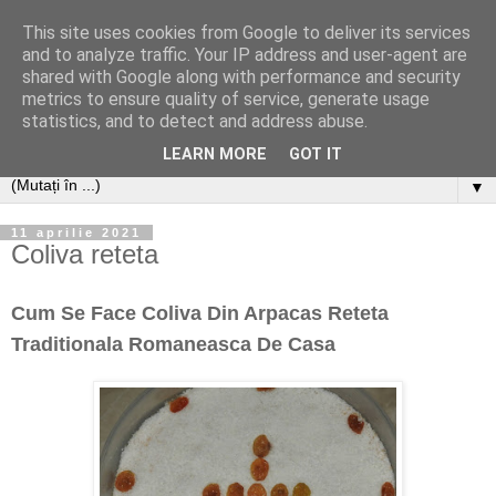
This site uses cookies from Google to deliver its services
and to analyze traffic. Your IP address and user-agent are
shared with Google along with performance and security
metrics to ensure quality of service, generate usage
statistics, and to detect and address abuse.
LEARN MORE
GOT IT
▼
11 aprilie 2021
Coliva reteta
Cum Se Face Coliva Din Arpacas Reteta
Traditionala Romaneasca De Casa