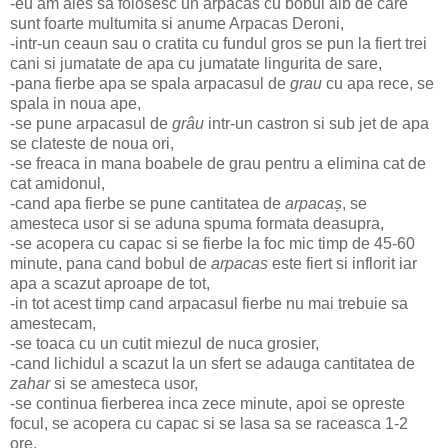
-eu am ales sa folosesc un arpacas cu bobul alb de care
sunt foarte multumita si anume Arpacas Deroni,
-intr-un ceaun sau o cratita cu fundul gros se pun la fiert trei
cani si jumatate de apa cu jumatate lingurita de sare,
-pana fierbe apa se spala arpacasul de
grau
cu apa rece, se
spala in noua ape,
-se pune arpacasul de
grâu
intr-un castron si sub jet de apa
se clateste de noua ori,
-se freaca in mana boabele de grau pentru a elimina cat de
cat amidonul,
-cand apa fierbe se pune cantitatea de
arpacaș
, se
amesteca usor si se aduna spuma formata deasupra,
-se acopera cu capac si se fierbe la foc mic timp de 45-60
minute, pana cand bobul de
arpacas
este fiert si inflorit iar
apa a scazut aproape de tot,
-in tot acest timp cand arpacasul fierbe nu mai trebuie sa
amestecam,
-se toaca cu un cutit miezul de nuca grosier,
-cand lichidul a scazut la un sfert se adauga cantitatea de
zahar
si se amesteca usor,
-se continua fierberea inca zece minute, apoi se opreste
focul, se acopera cu capac si se lasa sa se raceasca 1-2
ore,