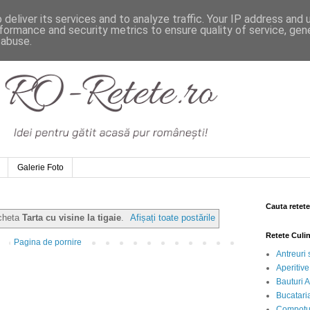
deliver its services and to analyze traffic. Your IP address and
formance and security metrics to ensure quality of service, ge
 abuse.
Galerie Foto
Cauta retete
icheta
Tarta cu visine la tigaie
.
Afișați toate postările
Retete Culi
Pagina de pornire
Antreuri 
Aperitive
Bauturi A
Bucataria
Compotur