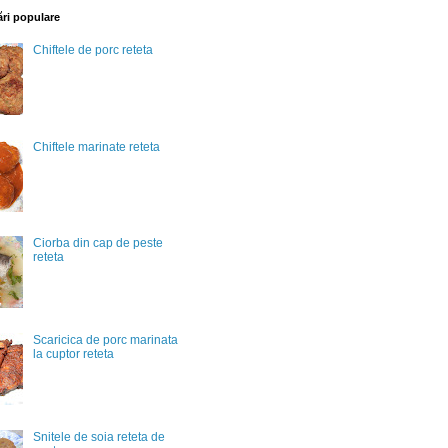
ări populare
Chiftele de porc reteta
Chiftele marinate reteta
Ciorba din cap de peste
reteta
Scaricica de porc marinata
la cuptor reteta
Snitele de soia reteta de