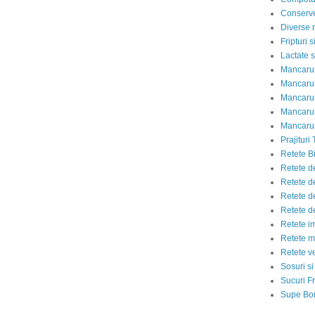
Conserve
Diverse r
Fripturi 
Lactate s
Mancarur
Mancarur
Mancarur
Mancarur
Mancarur
Prajituri 
Retete Bi
Retete d
Retete d
Retete d
Retete d
Retete i
Retete m
Retete v
Sosuri si
Sucuri Fr
Supe Bor