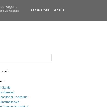
 user-agent
nerate usage
LEARN MORE
GOT IT
 pe site
nare
si Salate
 si Garnituri
lcoolice si Cocktailuri
 internationala
i Gemujri si Dulceturi