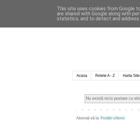
This site uses cookies from Google to 
are shared with Google along with per
statistics, and to detect and address
Acasa
Retete A - Z
Harta Site
Nu există nicio postare cu et
Abonați-vă la:
Postări (Atom)