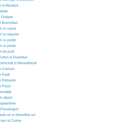
 si Muraturi
etete
si Gratare
i Branzeturi
i cu carne
i cu legume
i cu paste
i cu peste
i de post
Torturi si Deserturi
sericesti si Manastiresti
e Craciun
e Pasti
e Patiserie
e Pizza
munitate
ic dejun
egetariene
 Dressinguri
esh-uri si Smoothie-uri
suri si Ciorbe