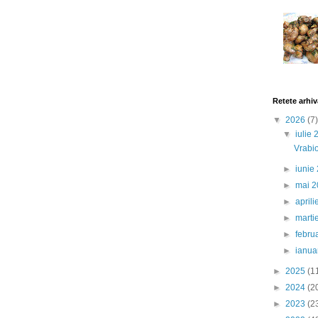
Retete arhiv
▼
2026
(7)
▼
iulie
Vrabio
►
iunie
►
mai 
►
april
►
marti
►
febru
►
ianua
►
2025
(1
►
2024
(2
►
2023
(2