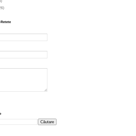
8)
26)
-Retete
e