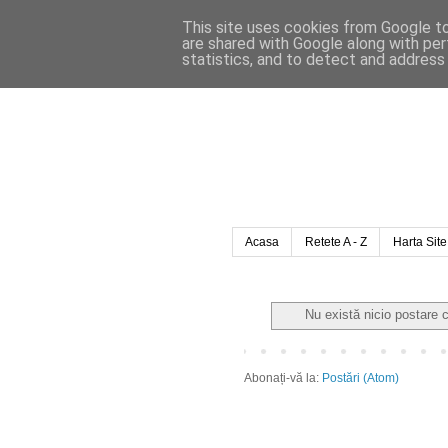
This site uses cookies from Google to 
are shared with Google along with per
statistics, and to detect and address
Acasa
Retete A - Z
Harta Site
Nu există nicio postare 
Abonați-vă la:
Postări (Atom)