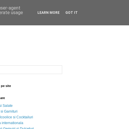
 user-agent
nerate usage
LEARN MORE
GOT IT
 pe site
nare
si Salate
 si Garnituri
lcoolice si Cocktailuri
 internationala
i Gemujri si Dulceturi