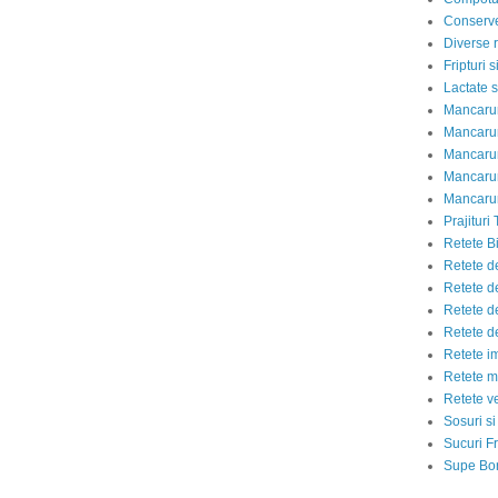
Conserve
Diverse r
Fripturi 
Lactate s
Mancarur
Mancarur
Mancarur
Mancarur
Mancarur
Prajituri 
Retete Bi
Retete d
Retete d
Retete d
Retete d
Retete i
Retete m
Retete v
Sosuri si
Sucuri Fr
Supe Bor