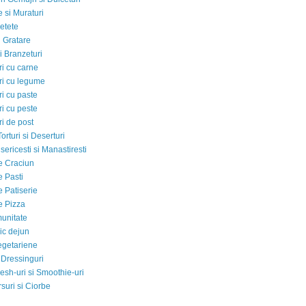
 si Muraturi
etete
si Gratare
i Branzeturi
i cu carne
i cu legume
i cu paste
i cu peste
i de post
Torturi si Deserturi
sericesti si Manastiresti
e Craciun
e Pasti
e Patiserie
e Pizza
munitate
ic dejun
egetariene
 Dressinguri
esh-uri si Smoothie-uri
suri si Ciorbe