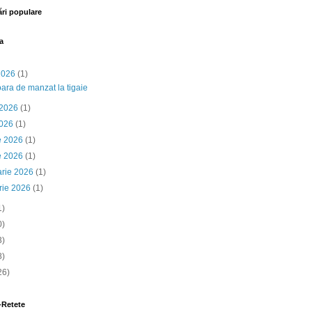
ări populare
a
 2026
(1)
ara de manzat la tigaie
 2026
(1)
2026
(1)
ie 2026
(1)
e 2026
(1)
arie 2026
(1)
rie 2026
(1)
1)
0)
3)
8)
26)
-Retete