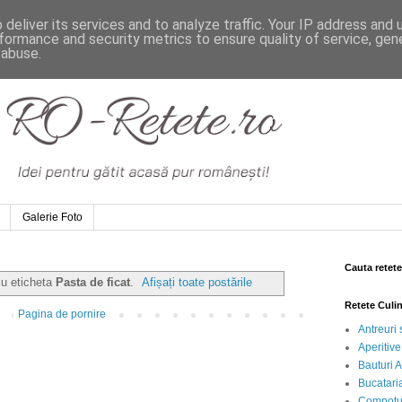
deliver its services and to analyze traffic. Your IP address and
formance and security metrics to ensure quality of service, ge
 abuse.
Galerie Foto
Cauta retete
cu eticheta
Pasta de ficat
.
Afișați toate postările
Retete Culi
Pagina de pornire
Antreuri 
Aperitive
Bauturi A
Bucataria
Compotur