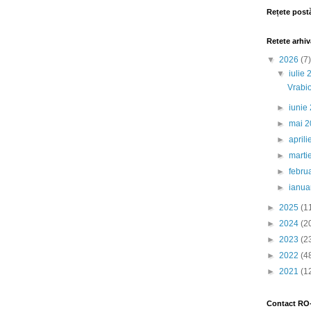
Rețete post
Retete arhiv
▼
2026
(7)
▼
iulie
Vrabio
►
iunie
►
mai 
►
april
►
marti
►
febru
►
ianua
►
2025
(1
►
2024
(2
►
2023
(2
►
2022
(4
►
2021
(1
Contact RO